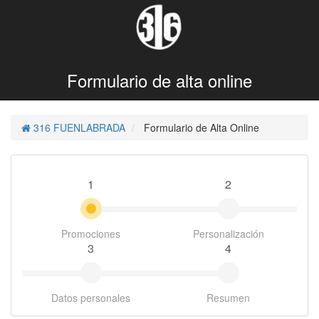
Formulario de alta online
316 FUENLABRADA
Formulario de Alta Online
1
2
Promociones
Personalización
3
4
Datos personales
Resumen