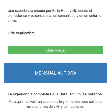
Una experiencia creada por Bella Hora y NU donde el
bienestar se vive con calma, en comunidad y en un entorno
único.
6 de septiembre
09:15 h · Recepción
¡Quiero esta!
09:30 h · Special Barre Class
10:30 h · Brunch Experience & Detox Smoothie
45 €
MENSUAL AURORA
La experiencia completa Bella Hora, sin límites horarios
Para quienes valoran cada detalle y entienden que cuidarse
es una forma de vivir y de habitarse.