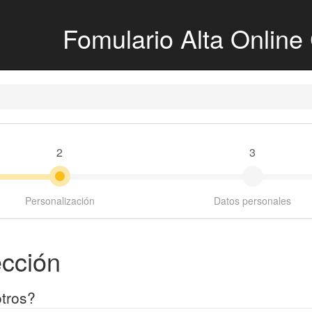
Fomulario Alta Onl
2
3
Personalización
Datos personales
ección
tros?