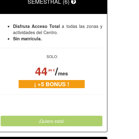
SEMESTRAL (6)
Disfruta Acceso Total
a todas las zonas y
actividades del Centro.
Sin matrícula.
SOLO:
44
/
,99 €
mes
¡ +5 BONUS !
¡Quiero esta!