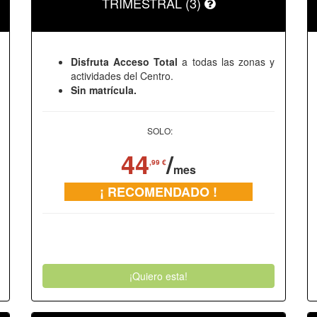
TRIMESTRAL (3)
Disfruta Acceso Total
a todas las zonas y
actividades del Centro.
Sin matrícula.
SOLO:
44
/
,99 €
mes
¡ RECOMENDADO !
¡Quiero esta!