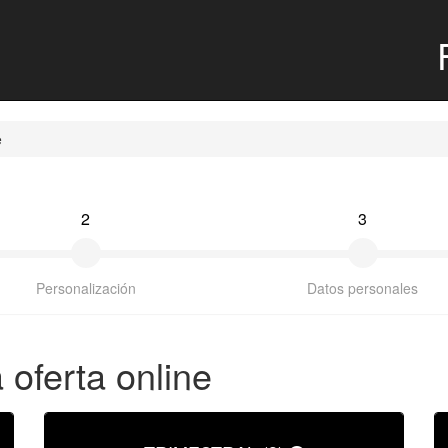
e
2
3
Personalización
Datos personales
 oferta online