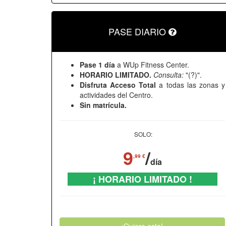
PASE DIARIO
Pase 1 día
a WUp Fitness Center.
HORARIO LIMITADO.
Consulta:
"(?)".
Disfruta Acceso Total
a todas las zonas y
actividades del Centro.
Sin matrícula.
SOLO:
9
/
,99 €
día
¡ HORARIO LIMITADO !
¡Quiero esta!