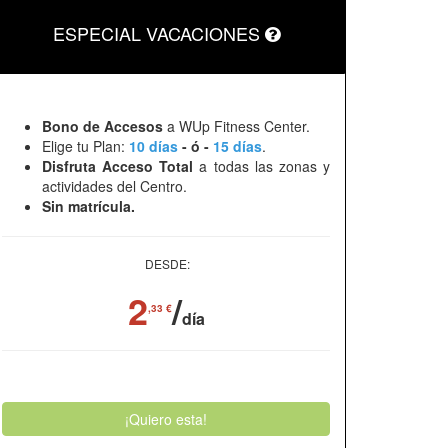
ESPECIAL VACACIONES
Bono de Accesos
a WUp Fitness Center.
Elige tu Plan:
10 días
- ó -
15 días
.
Disfruta Acceso Total
a todas las zonas y
actividades del Centro.
Sin matrícula.
DESDE:
2
/
,33 €
día
¡Quiero esta!