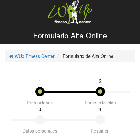
Formulario Alta Online
WUp Fitness Center
Formulario de Alta Online
1
2
Promociones
Personalización
3
4
Datos personales
Resumen