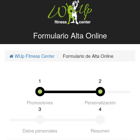
Formulario Alta Online
WUp Fitness Center
Formulario de Alta Online
1
2
Promociones
Personalización
3
4
Datos personales
Resumen