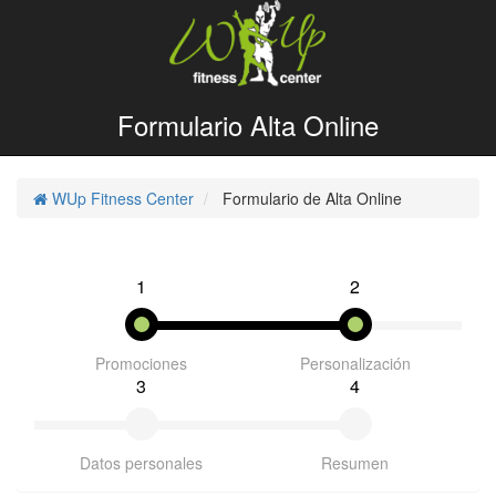
Formulario Alta Online
WUp Fitness Center
Formulario de Alta Online
1
2
Promociones
Personalización
3
4
Datos personales
Resumen