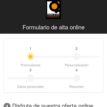
Formulario de alta online
1
2
Promociones
Personalización
3
4
Datos personales
Resumen
Disfruta de nuestra oferta online
1