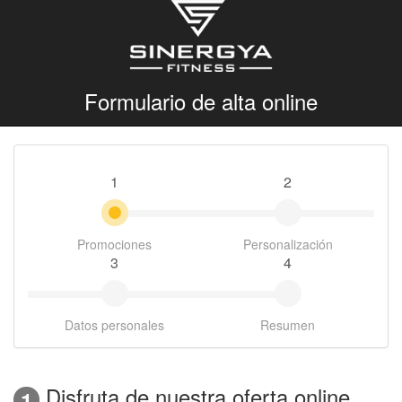
Formulario de alta online
1
2
Promociones
Personalización
3
4
Datos personales
Resumen
Disfruta de nuestra oferta online
1