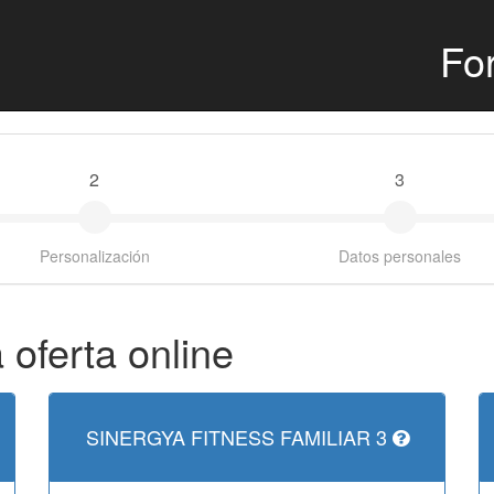
For
2
3
Personalización
Datos personales
 oferta online
SINERGYA FITNESS FAMILIAR 3