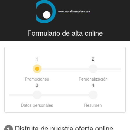
Formulario de alta online
1
2
Promociones
Personalización
3
4
Datos personales
Resumen
Disfruta de nuestra oferta online
1