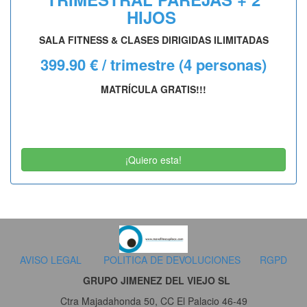
HIJOS
SALA FITNESS & CLASES DIRIGIDAS ILIMITADAS
399.90 € / trimestre
(4 personas)
MATRÍCULA GRATIS!!!
¡Quiero esta!
AVISO LEGAL
POLITICA DE DEVOLUCIONES
RGPD
GRUPO JIMENEZ DEL VIEJO SL
Ctra Majadahonda 50, CC El Palacio 46-49