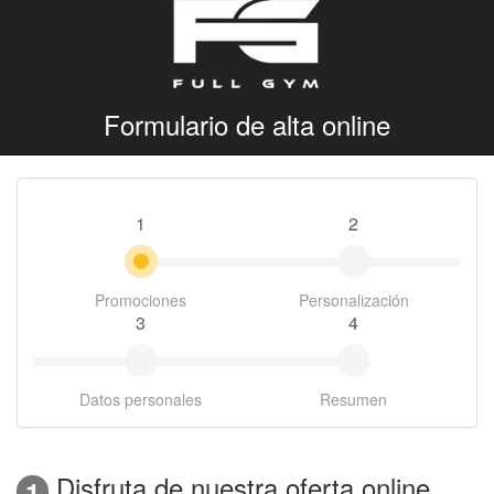
Formulario de alta online
1
2
Promociones
Personalización
3
4
Datos personales
Resumen
Disfruta de nuestra oferta online
1