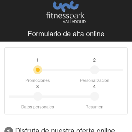
Formulario de alta online
1
2
Promociones
Personalización
3
4
Datos personales
Resumen
Disfruta de nuestra oferta online
1