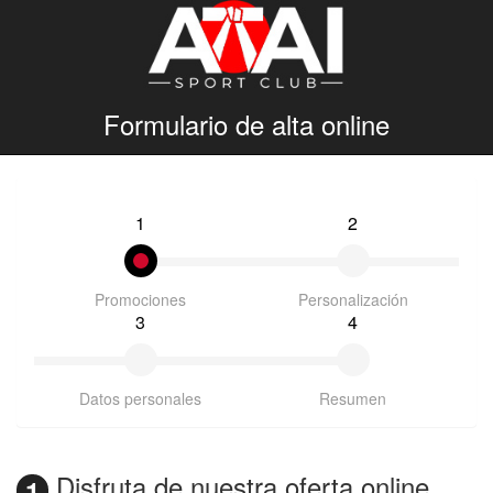
Formulario de alta online
1
2
Promociones
Personalización
3
4
Datos personales
Resumen
Disfruta de nuestra oferta online
1