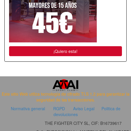
¡Quiero esta!
Este sitio Web utiliza tecnología de cifrado TLS 1.2 para garantizar la
seguridad de las transacciones.
Normativa general
RGPD
Aviso Legal
Politica de
devoluciones
THE FIGHTER CITY SL, CIF: B16739617