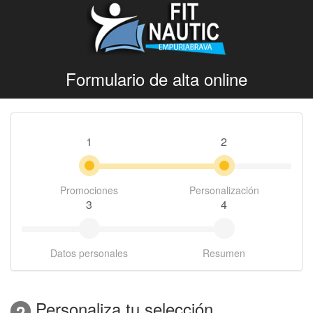
Formulario de alta online
1
2
Promociones
Personalización
3
4
Datos personales
Resumen
Personaliza tu selección
2