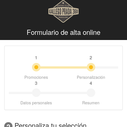
Formulario de alta online
1
2
Promociones
Personalización
3
4
Datos personales
Resumen
Personaliza tu selección
2