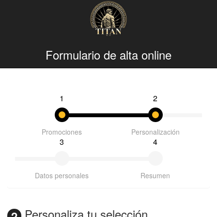
Formulario de alta online
1
2
Promociones
Personalización
3
4
Datos personales
Resumen
Personaliza tu selección
2