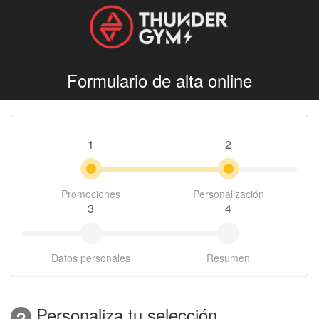
Formulario de alta online
1
2
Promociones
Personalización
3
4
Datos personales
Resumen
Personaliza tu selección
2