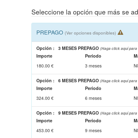
Seleccione la opción que más se a
PREPAGO
(Ver opciones disponibles)
Opción
:
3 MESES PREPAGO
(Haga click aquí para
Importe
Periodo
M
180.00 €
3 meses
N
Opción
:
6 MESES PREPAGO
(Haga click aquí para
Importe
Periodo
M
324.00 €
6 meses
N
Opción
:
9 MESES PREPAGO
(Haga click aquí para
Importe
Periodo
M
453.00 €
9 meses
N