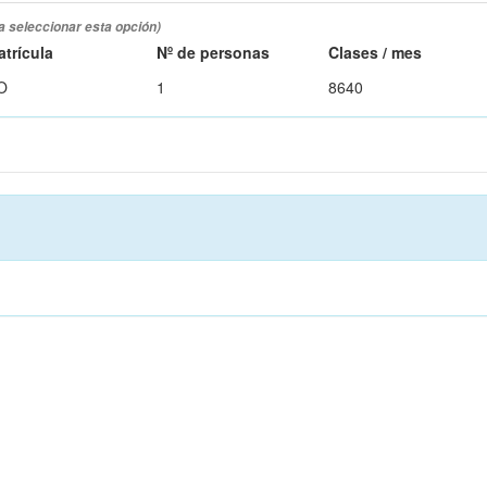
a seleccionar esta opción)
atrícula
Nº de personas
Clases / mes
O
1
8640