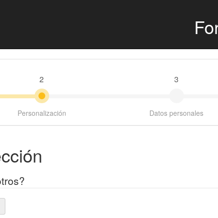
For
2
3
Personalización
Datos personales
ección
tros?