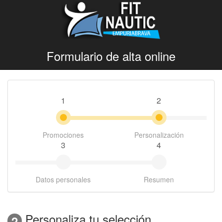
Formulario de alta online
1
2
Promociones
Personalización
3
4
Datos personales
Resumen
Personaliza tu selección
2