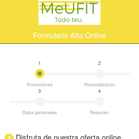
Formulario Alta Online
1
2
Promociones
Personalización
3
4
Datos personales
Resumen
Disfruta de nuestra oferta online
1