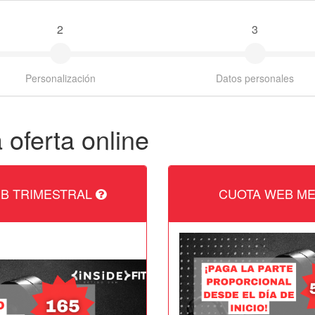
2
3
Personalización
Datos personales
 oferta online
B TRIMESTRAL
CUOTA WEB M