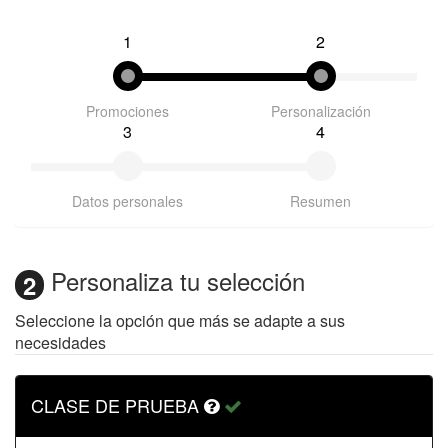
1
2
Promociones
Personalización
3
4
Datos personales
Resumen
Personaliza tu selección
2
Seleccione la opción que más se adapte a sus
necesidades
CLASE DE PRUEBA