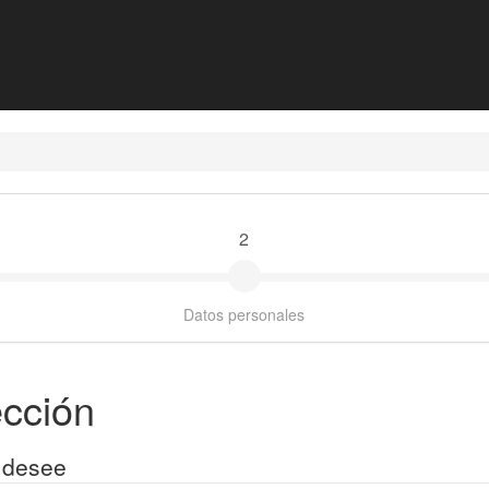
2
Datos personales
ección
 desee