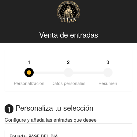
Venta de entradas
1
2
3
Personalización
Datos personales
Resumen
Personaliza tu selección
1
Configure y añada las entradas que desee
Entrada
:
PASE DEL DIA