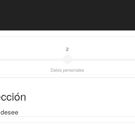
2
Datos personales
ección
 desee