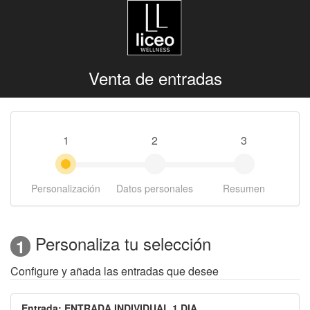
Venta de entradas
1
2
3
Personalización
Datos personales
Resumen
Personaliza tu selección
1
Configure y añada las entradas que desee
Entrada
:
ENTRADA INDIVIDUAL 1 DIA